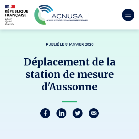
Togg
men
mobi
PUBLIÉ LE 8 JANVIER 2020
Déplacement de la
station de mesure
d'Aussonne
Partager
P
P
P
C
a
a
a
o
r
r
r
u
t
t
t
r