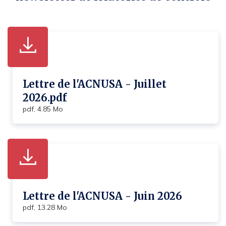
u
u
u
r
r
r
F
L
T
a
i
w
c
n
i
e
k
t
b
e
t
o
d
e
o
i
r
k
n
Lettre de l'ACNUSA - Juillet
2026.pdf
pdf, 4.85 Mo
Lettre de l'ACNUSA - Juin 2026
pdf, 13.28 Mo