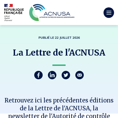
Togg
men
mobi
PUBLIÉ LE 22 JUILLET 2026
La Lettre de l'ACNUSA
Partager
P
P
P
C
a
a
a
o
r
r
r
u
t
t
t
r
a
a
a
r
Retrouvez ici les précédentes éditions
g
g
g
i
e
e
e
e
de la Lettre de l'ACNUSA, la
z
z
z
l
newsletter de l'Autorité de contrôle
s
s
s