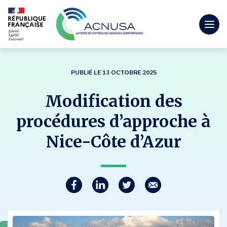
Togg
men
mobi
PUBLIÉ LE 13 OCTOBRE 2025
Modification des
procédures d’approche à
Nice-Côte d’Azur
Partager
P
P
P
C
a
a
a
o
r
r
r
u
t
t
t
r