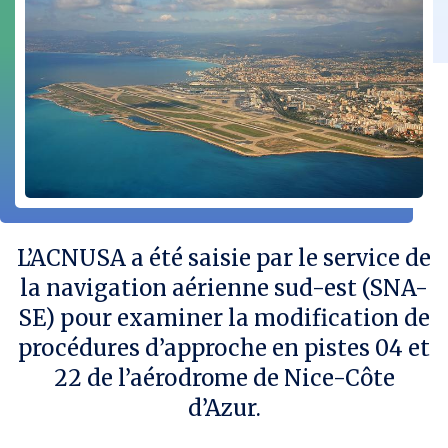
a
a
a
r
g
g
g
i
e
e
e
e
z
z
z
l
s
s
s
u
u
u
r
r
r
F
L
T
a
i
w
c
n
i
e
k
t
b
e
t
o
d
e
o
i
r
k
n
L’ACNUSA a été saisie par le service de
la navigation aérienne sud-est (SNA-
SE) pour examiner la modification de
procédures d’approche en pistes 04 et
22 de l’aérodrome de Nice-Côte
d’Azur.