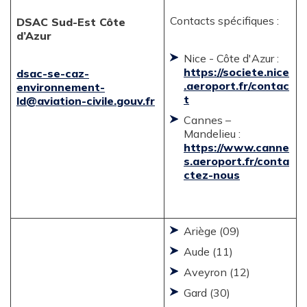
Contacts spécifiques :
DSAC Sud-Est Côte
d’Azur
Nice - Côte d'Azur :
https://societe.nice
dsac-se-caz-
.aeroport.fr/contac
environnement-
t
ld@aviation-civile.gouv.fr
Cannes –
Mandelieu :
https://www.canne
s.aeroport.fr/conta
ctez-nous
Ariège (09)
Aude (11)
Aveyron (12)
Gard (30)