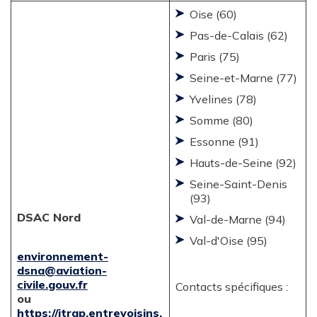
Oise (60)
Pas-de-Calais (62)
Paris (75)
Seine-et-Marne (77)
Yvelines (78)
Somme (80)
Essonne (91)
Hauts-de-Seine (92)
Seine-Saint-Denis
(93)
DSAC Nord
Val-de-Marne (94)
Val-d'Oise (95)
environnement-
dsna@aviation-
civile.gouv.fr
Contacts spécifiques :
ou
https://itrap.entrevoisins.