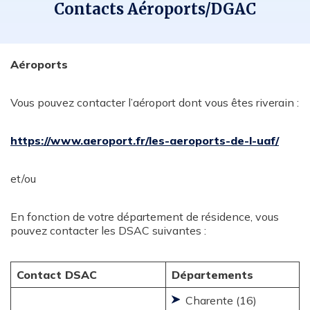
a
a
a
r
Contacts Aéroports/DGAC
g
g
g
i
e
e
e
e
z
z
z
l
s
s
s
u
u
u
Aéroports
r
r
r
F
L
T
a
i
w
Vous pouvez contacter l’aéroport dont vous êtes riverain :
c
n
i
e
k
t
b
e
t
o
d
e
https://www.aeroport.fr/les-aeroports-de-l-uaf/
o
i
r
k
n
et/ou
En fonction de votre département de résidence, vous
pouvez contacter les DSAC suivantes :
Contact DSAC
Départements
Charente (16)