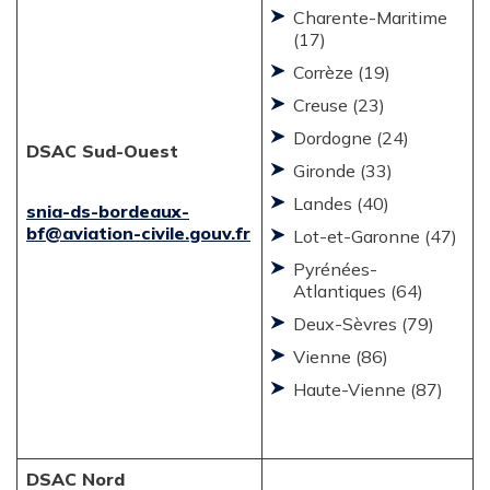
Charente-Maritime
(17)
Corrèze (19)
Creuse (23)
Dordogne (24)
DSAC Sud-Ouest
Gironde (33)
Landes (40)
snia-ds-bordeaux-
bf@aviation-civile.gouv.fr
Lot-et-Garonne (47)
Pyrénées-
Atlantiques (64)
Deux-Sèvres (79)
Vienne (86)
Haute-Vienne (87)
DSAC Nord