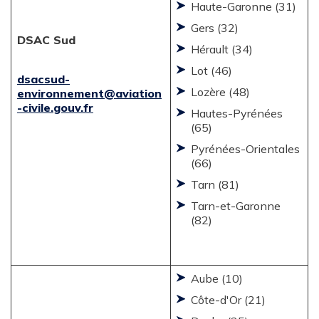
Haute-Garonne (31)
Gers (32)
DSAC Sud
Hérault (34)
Lot (46)
dsacsud-
Lozère (48)
environnement@aviation
-civile.gouv.fr
Hautes-Pyrénées
(65)
Pyrénées-Orientales
(66)
Tarn (81)
Tarn-et-Garonne
(82)
Aube (10)
Côte-d'Or (21)