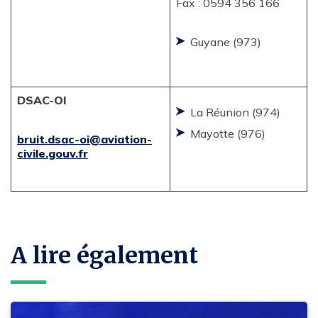
Fax : 0594 356 166
Guyane (973)
DSAC-OI
La Réunion (974)
Mayotte (976)
bruit.dsac-oi@aviation-
civile.gouv.fr
A lire également