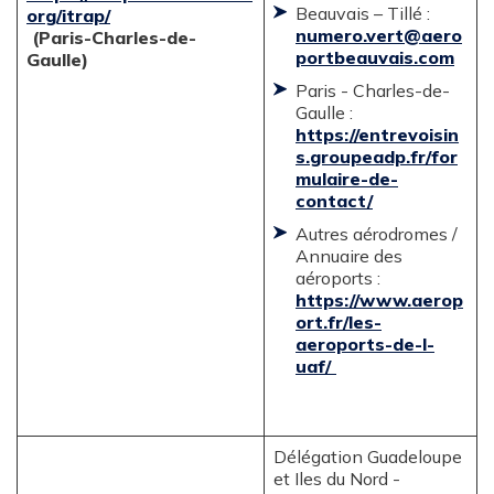
Beauvais – Tillé :
org/itrap/
numero.vert@aero
(Paris-Charles-de-
portbeauvais.com
Gaulle)
Paris - Charles-de-
Gaulle :
https://entrevoisin
s.groupeadp.fr/for
mulaire-de-
contact/
Autres aérodromes /
Annuaire des
aéroports :
https://www.aerop
ort.fr/les-
aeroports-de-l-
uaf/
Délégation Guadeloupe
et Iles du Nord -