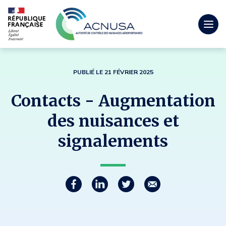
Togg
men
mobi
PUBLIÉ LE 21 FÉVRIER 2025
Contacts - Augmentation
des nuisances et
signalements
Partager
P
P
P
C
a
a
a
o
r
r
r
u
t
t
t
r