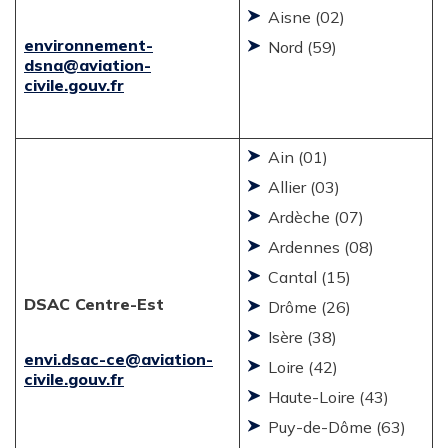
Aisne (02)
environnement-
Nord (59)
dsna@aviation-
civile.gouv.fr
Ain (01)
Allier (03)
Ardèche (07)
Ardennes (08)
Cantal (15)
DSAC Centre-Est
Drôme (26)
Isère (38)
envi.dsac-ce@aviation-
Loire (42)
civile.gouv.fr
Haute-Loire (43)
Puy-de-Dôme (63)