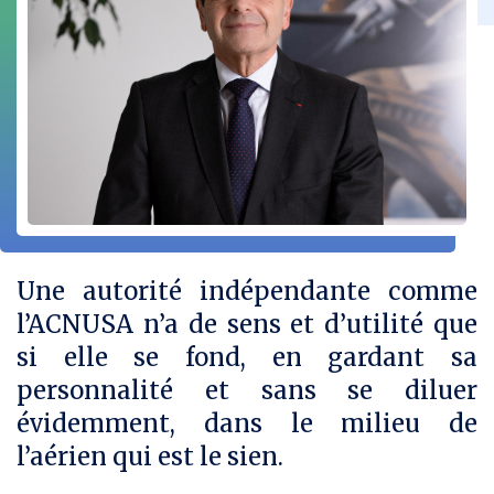
z
z
z
l
s
s
s
u
u
u
r
r
r
F
L
T
a
i
w
c
n
i
e
k
t
b
e
t
o
d
e
o
i
r
k
n
Une autorité indépendante comme
l’ACNUSA n’a de sens et d’utilité que
si elle se fond, en gardant sa
personnalité et sans se diluer
évidemment, dans le milieu de
l’aérien qui est le sien.