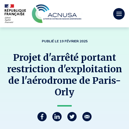
Togg
men
mobi
PUBLIÉ LE 19 FÉVRIER 2025
Projet d'arrêté portant
restriction d'exploitation
de l'aérodrome de Paris-
Orly
Partager
P
P
P
C
a
a
a
o