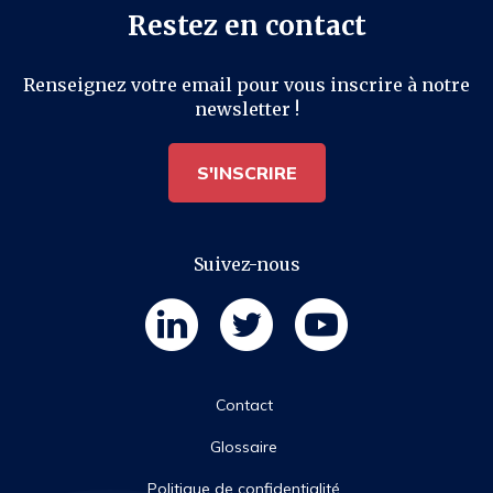
Restez en contact
Renseignez votre email pour vous inscrire à notre
newsletter !
S'INSCRIRE
Suivez-nous
Partager
F
F
F
o
o
o
Pied
l
l
l
Contact
l
l
l
o
o
o
de
w
Glossaire
w
w
u
u
u
s
s
s
Politique de confidentialité