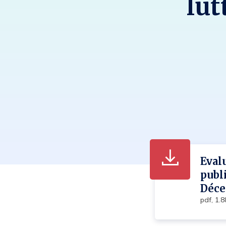
lut
Eval
publ
Déce
pdf, 1.