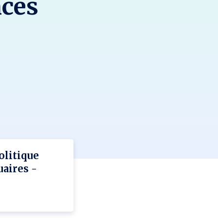
nces
olitique
uaires -