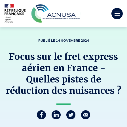
Togg
men
mobi
PUBLIÉ LE 14 NOVEMBRE 2024
Focus sur le fret express
aérien en France -
Quelles pistes de
réduction des nuisances ?
Partager
P
P
P
C
a
a
a
o