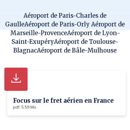
r
r
r
u
t
t
t
r
a
a
a
r
Aéroport de Paris-Charles de
g
g
g
i
e
e
e
e
Gaulle
Aéroport de Paris-Orly
Aéroport de
z
z
z
l
s
s
s
Marseille-Provence
Aéroport de Lyon-
u
u
u
Saint-Exupéry
r
Aéroport de Toulouse-
r
r
F
L
T
Blagnac
Aéroport de Bâle-Mulhouse
a
i
w
c
n
i
e
k
t
b
e
t
o
d
e
o
i
r
k
n
Focus sur le fret aérien en France
pdf, 5.59 Mo