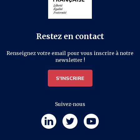
Restez en contact
Renseignez votre email pour vous inscrire à notre
newsletter !
S'INSCRIRE
Suivez-nous
Partager
F
F
F
o
o
o