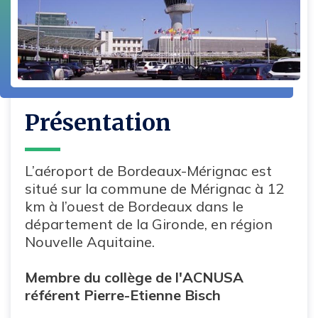
u
u
u
r
r
r
F
L
T
a
i
w
c
n
i
e
k
t
b
e
t
o
d
e
o
i
r
k
n
Présentation
L’aéroport de Bordeaux-Mérignac est
situé sur la commune de Mérignac à 12
km à l’ouest de Bordeaux dans le
département de la Gironde, en région
Nouvelle Aquitaine.
Membre du collège de l'ACNUSA
référent Pierre-Etienne Bisch