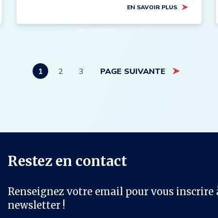
EN SAVOIR PLUS
1
2
3
PAGE SUIVANTE
P
P
P
Pagination
a
a
a
g
g
g
e
e
e
Restez en contact
Renseignez votre email pour vous inscrire 
newsletter !