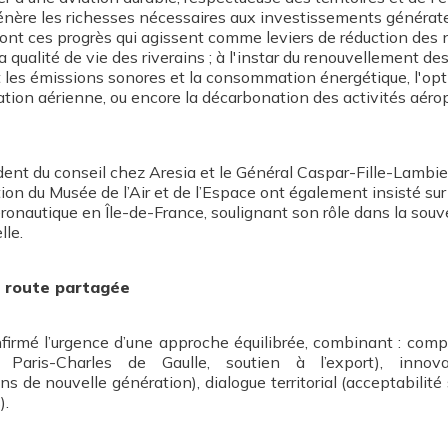
génère les richesses nécessaires aux investissements générat
ont ces progrès qui agissent comme leviers de réduction des 
 qualité de vie des riverains ; à l'instar du renouvellement de
t les émissions sonores et la consommation énergétique, l'op
tion aérienne, ou encore la décarbonation des activités aérop
dent du conseil chez Aresia et le Général Caspar-Fille-Lambie
ion du Musée de l’Air et de l’Espace ont également insisté sur
aéronautique en Île-de-France, soulignant son rôle dans la souv
lle.
e route partagée
firmé l’urgence d’une approche équilibrée, combinant : comp
Paris-Charles de Gaulle, soutien à l’export), innova
s de nouvelle génération), dialogue territorial (acceptabilité
).