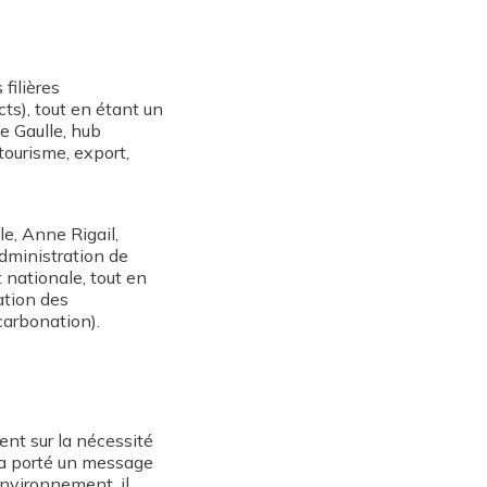
filières
cts), tout en étant un
e Gaulle, hub
tourisme, export,
le, Anne Rigail,
administration de
t nationale, tout en
ation des
carbonation).
ent sur la nécessité
 a porté un message
'environnement, il