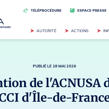
Navigation
supérieure
TÉLÉPROCÉDURE
ESPACE PRESSE
Navigation
AUTORITÉ
ACTIONS
IN
principale
Tapez vos mots-clés pour eff
PUBLIÉ LE 18 MAI 2026
ntion de l'ACNUSA d
CCI d'Île-de-Franc