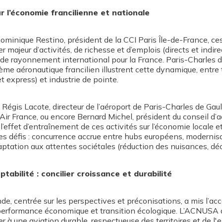
r l’économie francilienne et nationale
minique Restino, président de la CCI Paris Île-de-France, ces 
r majeur d’activités, de richesse et d’emplois (directs et indire
 de rayonnement international pour la France. Paris-Charles d
ème aéronautique francilien illustrent cette dynamique, entre 
et express) et industrie de pointe.
Régis Lacote, directeur de l’aéroport de Paris-Charles de Gaul
’Air France, ou encore Bernard Michel, président du conseil d’
 l’effet d’entraînement de ces activités sur l’économie locale e
es défis : concurrence accrue entre hubs européens, modernis
daptation aux attentes sociétales (réduction des nuisances, dé
tabilité : concilier croissance et durabilité
e, centrée sur les perspectives et préconisations, a mis l’acc
e performance économique et transition écologique. L’ACNUSA
buer à une aviation durable, respectueuse des territoires et de l