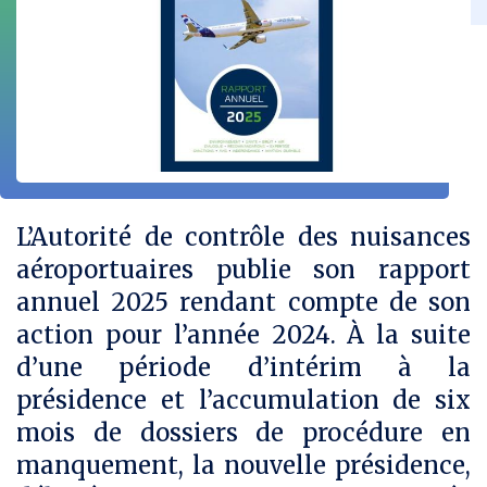
z
z
z
l
s
s
s
u
u
u
r
r
r
F
L
T
a
i
w
c
n
i
e
k
t
b
e
t
o
d
e
o
i
r
k
n
L’Autorité de contrôle des nuisances
aéroportuaires publie son rapport
annuel 2025 rendant compte de son
action pour l’année 2024. À la suite
d’une période d’intérim à la
présidence et l’accumulation de six
mois de dossiers de procédure en
manquement, la nouvelle présidence,