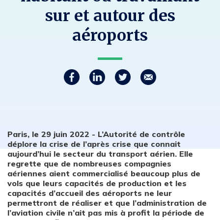
sur et autour des
aéroports
Partager
P
P
P
C
a
a
a
o
r
r
r
u
t
t
t
r
a
a
a
r
g
g
g
i
Paris, le 29 juin 2022 - L’Autorité de contrôle
e
e
e
e
déplore la crise de l’après crise que connait
z
z
z
l
s
s
s
aujourd’hui le secteur du transport aérien. Elle
u
u
u
regrette que de nombreuses compagnies
r
r
r
aériennes aient commercialisé beaucoup plus de
F
L
T
vols que leurs capacités de production et les
a
i
w
c
n
i
capacités d’accueil des aéroports ne leur
e
k
t
permettront de réaliser et que l’administration de
b
e
t
l’aviation civile n’ait pas mis à profit la période de
o
d
e